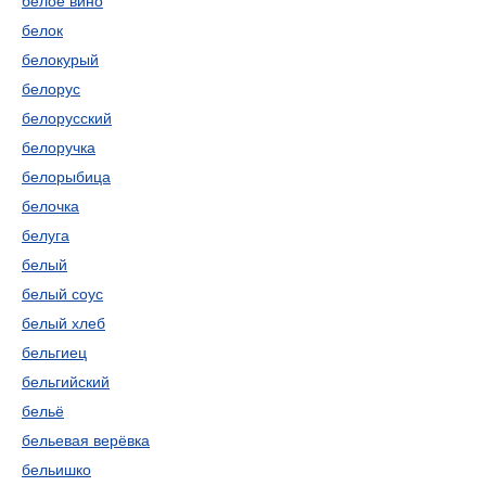
белое вино
белок
белокурый
белорус
белорусский
белоручка
белорыбица
белочка
белуга
белый
белый соус
белый хлеб
бельгиец
бельгийский
бельё
бельевая верёвка
бельишко