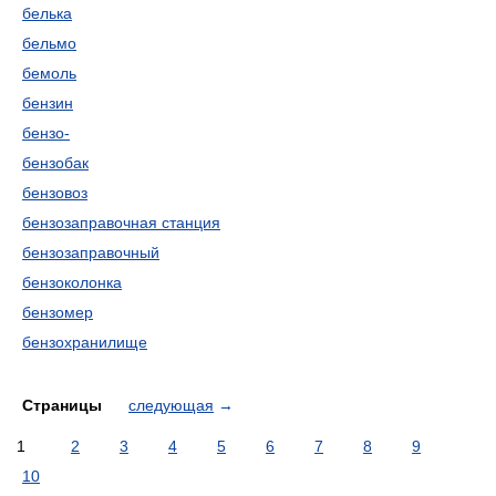
белька
бельмо
бемоль
бензин
бензо-
бензобак
бензовоз
бензозаправочная станция
бензозаправочный
бензоколонка
бензомер
бензохранилище
Страницы
следующая
→
1
2
3
4
5
6
7
8
9
10