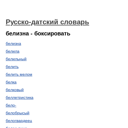
Русско-датский словарь
белизна - боксировать
белизна
белила
белильный
белить
белить мелом
белка
белковый
беллетристика
бело-
белобрысый
белогвардеец